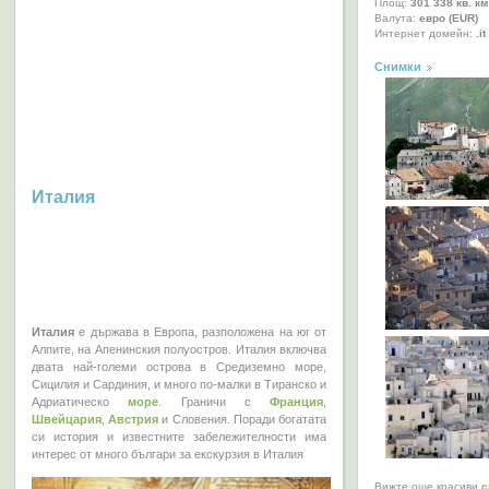
Площ:
301 338 кв. км
Валута:
евро (EUR)
Интернет домейн:
.it
Снимки
Италия
Италия
е държава в Европа, разположена на юг от
Алпите, на Апенинския полуостров. Италия включва
двата най-големи острова в Средиземно море,
Сицилия и Сардиния, и много по-малки в Тиранско и
Адриатическо
море
. Граничи с
Франция
,
Швейцария
,
Австрия
и Словения. Поради богатата
си история и известните забележителности има
интерес от много българи за екскурзия в Италия
Вижте още красиви
с