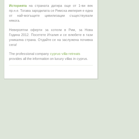
Историята
на страната датира още от 1-ви век
пр.н.е. Тогава зародилата се Римска империя е една
от най-могъщите цивилизации съществували
някога.
Невероятни оферти за хотели в Рим, за Нова
Година 2012. Посетете Италия и се влюбете в тази
уникална страна. Отдайте се на заслужена почивка
сега!
The professional company
cyprus-villa-retreats
provides all the information on luxury villas in cyprus.