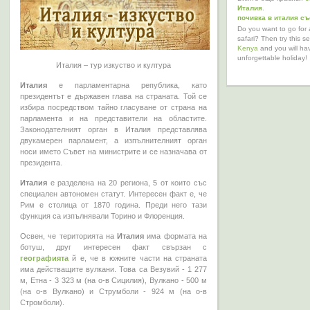
Италия
.
почивка в италия с
Do you want to go for 
safari? Then try this s
Kenya
and you will ha
unforgettable holiday!
Италия – тур изкуство и култура
Италия
е парламентарна република, като
президентът е държавен глава на страната. Той се
избира посредством тайно гласуване от страна на
парламента и на представители на областите.
Законодателният орган в Италия представлява
двукамерен парламент, а изпълнителният орган
носи името Съвет на министрите и се назначава от
президента.
Италия
е разделена на 20 региона, 5 от които със
специален автономен статут. Интересен факт е, че
Рим е столица от 1870 година. Преди него тази
функция са изпълнявали Торино и Флоренция.
Освен, че територията на
Италия
има формата на
ботуш, друг интересен факт свързан с
географията
й е, че в южните части на страната
има действащите вулкани. Това са Везувий - 1 277
м, Етна - 3 323 м (на о-в Сицилия), Вулкано - 500 м
(на о-в Вулкано) и Струмболи - 924 м (на о-в
Стромболи).