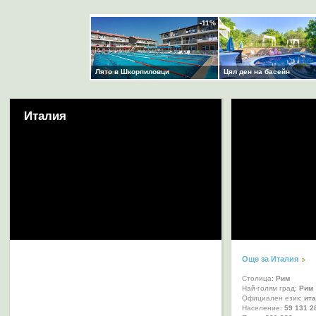
Италия
Още за Италия
Столица:
Рим
Най-голям град:
Рим
Официален език:
ит
Население:
59 131 2