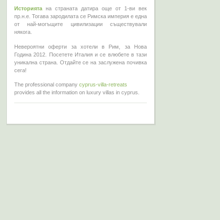
Историята
на страната датира още от 1-ви век
пр.н.е. Тогава зародилата се Римска империя е една
от най-могъщите цивилизации съществували
някога.
Невероятни оферти за хотели в Рим, за Нова
Година 2012. Посетете Италия и се влюбете в тази
уникална страна. Отдайте се на заслужена почивка
сега!
The professional company
cyprus-villa-retreats
provides all the information on luxury villas in cyprus.