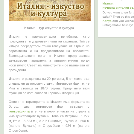
Италия
.
почивка в италия с
Do you want to go for 
safari? Then try this s
Kenya
and you will ha
unforgettable holiday!
Италия – тур изкуство и култура
Италия
е парламентарна република, като
президентът е държавен глава на страната. Той се
избира посредством тайно гласуване от страна на
парламента и на представители на областите.
Законодателният орган в Италия представлява
двукамерен парламент, а изпълнителният орган
носи името Съвет на министрите и се назначава от
президента.
Италия
е разделена на 20 региона, 5 от които със
специален автономен статут. Интересен факт е, че
Рим е столица от 1870 година. Преди него тази
функция са изпълнявали Торино и Флоренция.
Освен, че територията на
Италия
има формата на
ботуш, друг интересен факт свързан с
географията
й е, че в южните части на страната
има действащите вулкани. Това са Везувий - 1 277
м, Етна - 3 323 м (на о-в Сицилия), Вулкано - 500 м
(на о-в Вулкано) и Струмболи - 924 м (на о-в
Стромболи).