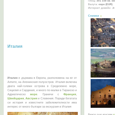
Площ:
301 338 кв. км
Валута:
евро (EUR)
Интернет домейн:
.it
Снимки
Италия
Италия
е държава в Европа, разположена на юг от
Алпите, на Апенинския полуостров. Италия включва
двата най-големи острова в Средиземно море,
Сицилия и Сардиния, и много по-малки в Тиранско и
Адриатическо
море
. Граничи с
Франция
,
Швейцария
,
Австрия
и Словения. Поради богатата
си история и известните забележителности има
интерес от много българи за екскурзия в Италия
Вижте още красиви
с