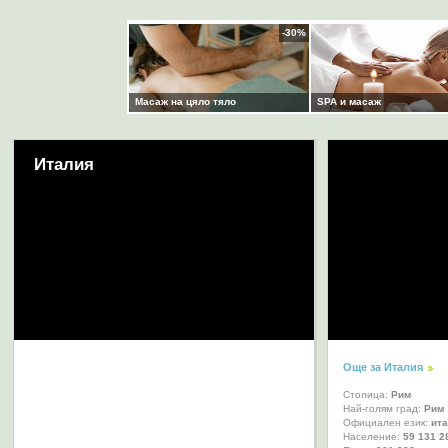
Италия
Още за Италия
Столица:
Рим
Най-голям град:
Рим
Официален език:
ит
Население:
59 131 2